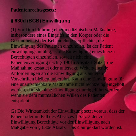
Patientenrechtsgesetz:
§ 630d (BGB) Einwilligung
(1) Vor Durchführung einer medizinischen Maßnahme,
insbesondere eines Eingriffs in den Körper oder die
Gesundheit, ist der Behandelnde verpflichtet, die
Einwilligung des Patienten einzuholen. Ist der Patient
einwilligungsunfähig, ist die Einwilligung eines hierzu
Berechtigten einzuholen, soweit nicht eine
Patientenverfügung nach § 1901a Absatz 1 Satz 1 die
Maßnahme gestattet oder untersagt. Weitergehende
Anforderungen an die Einwilligung aus anderen
Vorschriften bleiben unberührt. Kann eine Einwilligung für
eine unaufschiebbare Maßnahme nicht rechtzeitig eingeholt
werden, darf sie ohne Einwilligung durchgeführt werden,
wenn sie dem mutmaßlichen Willen des Patienten
entspricht.
(2) Die Wirksamkeit der Einwilligung setzt voraus, dass der
Patient oder im Fall des Absatzes 1 Satz 2 der zur
Einwilligung Berechtigte vor der Einwilligung nach
Maßgabe von § 630e Absatz 1 bis 4 aufgeklärt worden ist.