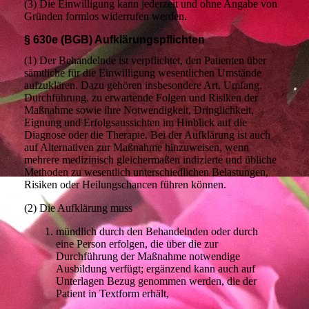
(3) Die Einwilligung kann jederzeit und ohne Angabe von
Gründen formlos widerrufen werden.
§ 630e (BGB) Aufklärungspflichten
(1) Der Behandelnde ist verpflichtet, den Patienten über
sämtliche für die Einwilligung wesentlichen Umstände
aufzuklären. Dazu gehören insbesondere Art, Umfang,
Durchführung, zu erwartende Folgen und Risiken der
Maßnahme sowie ihre Notwendigkeit, Dringlichkeit,
Eignung und Erfolgsaussichten im Hinblick auf die
Diagnose oder die Therapie. Bei der Aufklärung ist auch
auf Alternativen zur Maßnahme hinzuweisen, wenn
mehrere medizinisch gleichermaßen indizierte und übliche
Methoden zu wesentlich unterschiedlichen Belastungen,
Risiken oder Heilungschancen führen können.
(2) Die Aufklärung muss
mündlich durch den Behandelnden oder durch
eine Person erfolgen, die über die zur
Durchführung der Maßnahme notwendige
Ausbildung verfügt; ergänzend kann auch auf
Unterlagen Bezug genommen werden, die der
Patient in Textform erhält,