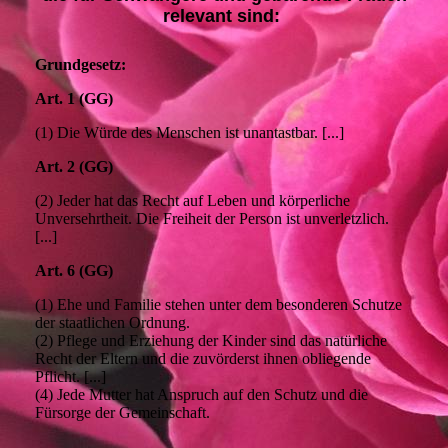
relevant sind:
Grundgesetz:
Art. 1 (GG)
(1) Die Würde des Menschen ist unantastbar. [...]
Art. 2 (GG)
(2) Jeder hat das Recht auf Leben und körperliche
Unversehrtheit. Die Freiheit der Person ist unverletzlich.
[...]
Art. 6 (GG)
(1) Ehe und Familie stehen unter dem besonderen Schutze
der staatlichen Ordnung.
(2) Pflege und Erziehung der Kinder sind das natürliche
Recht der Eltern und die zuvörderst ihnen obliegende
Pflicht. [...]
(4) Jede Mutter hat Anspruch auf den Schutz und die
Fürsorge der Gemeinschaft.