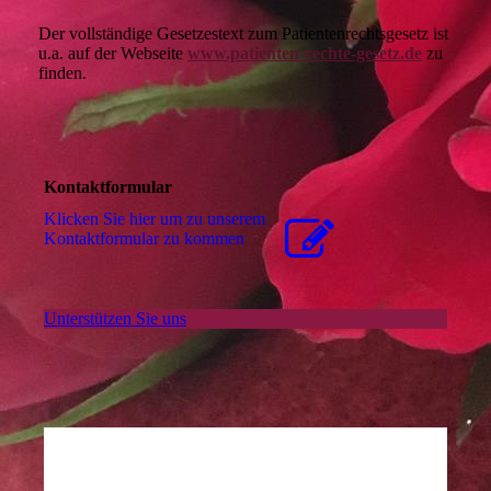
Der vollständige Gesetzestext zum Patientenrechtsgesetz ist
u.a. auf der Webseite
www.patienten-rechte-gesetz.de
zu
finden.
Kontaktformular
Klicken Sie hier um zu unserem
Kon­takt­for­mu­lar zu kommen
Unterstützen Sie uns