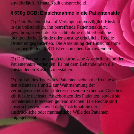
zuwiderläuft. Absatz 3 gilt entsprechend.
§ 630g BGB: Einsichtnahme in die Patientenakte
(1) Dem Patienten ist auf Verlangen unverzüglich Einsicht
in die vollständige, ihn betreffende Patientenakte zu
gewähren, soweit der Einsichtnahme nicht erhebliche
therapeutische Gründe oder sonstige erhebliche Rechte
Dritter entgegenstehen. Die Ablehnung der Einsichtnahme
ist zu begründen. § 811 ist entsprechend anzuwenden.
(2) Der Patient kann auch elektronische Abschriften von der
Patientenakte verlangen. Er hat dem Behandelnden die
entstandenen Kosten zu erstatten.
(3) Im Fall des Todes des Patienten stehen die Rechte aus
den Absätzen 1 und 2 zur Wahrnehmung der
vermögensrechtlichen Interessen seinen Erben zu. Gleiches
gilt für die nächsten Angehörigen des Patienten, soweit sie
immaterielle Interessen geltend machen. Die Rechte sind
ausgeschlossen, soweit der Einsichtnahme der
ausdrückliche oder mutmaßliche Wille des Patienten
entgegensteht.