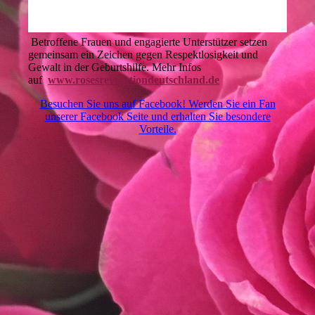
Betroffene Frauen und engagierte Unterstützer setzen
gemeinsam ein Zeichen gegen Respektlosigkeit und
Gewalt in der Geburtshilfe. Mehr Infos
auf
www.rosesrevolutiondeutschland.de
Besuchen Sie uns auf Facebook! Werden Sie ein Fan
unserer Facebook Seite und erhalten Sie besondere
Vorteile.