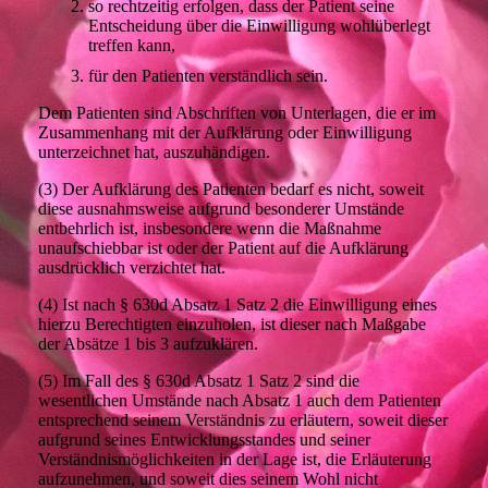
so rechtzeitig erfolgen, dass der Patient seine
Entscheidung über die Einwilligung wohlüberlegt
treffen kann,
für den Patienten verständlich sein.
Dem Patienten sind Abschriften von Unterlagen, die er im
Zusammenhang mit der Aufklärung oder Einwilligung
unterzeichnet hat, auszuhändigen.
(3) Der Aufklärung des Patienten bedarf es nicht, soweit
diese ausnahmsweise aufgrund besonderer Umstände
entbehrlich ist, insbesondere wenn die Maßnahme
unaufschiebbar ist oder der Patient auf die Aufklärung
ausdrücklich verzichtet hat.
(4) Ist nach § 630d Absatz 1 Satz 2 die Einwilligung eines
hierzu Berechtigten einzuholen, ist dieser nach Maßgabe
der Absätze 1 bis 3 aufzuklären.
(5) Im Fall des § 630d Absatz 1 Satz 2 sind die
wesentlichen Umstände nach Absatz 1 auch dem Patienten
entsprechend seinem Verständnis zu erläutern, soweit dieser
aufgrund seines Entwicklungsstandes und seiner
Verständnismöglichkeiten in der Lage ist, die Erläuterung
aufzunehmen, und soweit dies seinem Wohl nicht