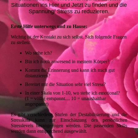
Situationen ins Hier und Jetzt zu finden und die
Spannung/ Stress zu reduzieren.
Erste Hilfe unterwegs und zu Hause:
Wichtig ist der Kontakt zu sich selbst. Sich folgende Fragen
zu stellen:
Wo stehe ich?
Bin ich noch anwesend in meinem Körper?
Kommt die Erinnerung und kann ich mich gut
distanzieren?
Bereitet mir die Situation sehr viel Stress?
In einer Skala von 1-10, wo stehe ich emotional?
(1 = völlig entspannt.... 10 = unaushaltbar
angespannt)
Es gibt verschiedene Stufen der Destabilisierung und die
Stresskala kann zur Einschätzung des persönlichen
Stresslevels herangezogen werden. Die passenden Skills
werden dann entsprechend ausgewählt.