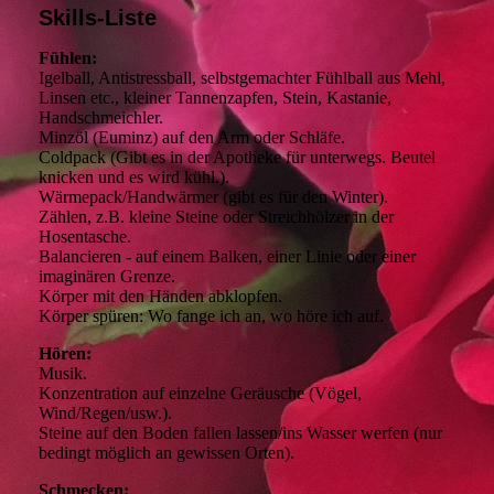
Skills-Liste
Fühlen:
Igelball, Antistressball, selbstgemachter Fühlball aus Mehl,
Linsen etc., kleiner Tannenzapfen, Stein, Kastanie,
Handschmeichler.
Minzöl (Euminz) auf den Arm oder Schläfe.
Coldpack (Gibt es in der Apotheke für unterwegs. Beutel
knicken und es wird kühl.).
Wärmepack/Handwärmer (gibt es für den Winter).
Zählen, z.B. kleine Steine oder Streichhölzer in der
Hosentasche.
Balancieren - auf einem Balken, einer Linie oder einer
imaginären Grenze.
Körper mit den Händen abklopfen.
Körper spüren: Wo fange ich an, wo höre ich auf.
Hören:
Musik.
Konzentration auf einzelne Geräusche (Vögel,
Wind/Regen/usw.).
Steine auf den Boden fallen lassen/ins Wasser werfen (nur
bedingt möglich an gewissen Orten).
Schmecken: