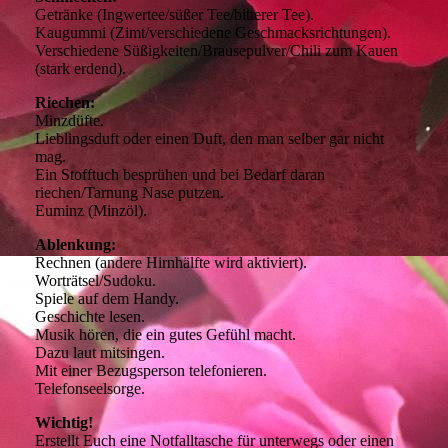
Getränke (Ingwertee/süßer Tee/bitterer Tee).
Kaugummi (Zimt/verschiedene Geschmacksrichtungen).
Verschiedene Süßigkeiten/Brausepulver/Chili zum Kauen
(stark erdend).
Riechen:
Minzdüfte.
Lieblingsduft oder einen Duft, den man selber gar nicht
mag.
Ein Stofftuch besprühen und bei Bedarf daran
riechen/Tarnung Nase putzen.
Euminz (Minzöl).
Ablenkung:
Rechnen (andere Hirnhälfte wird aktiviert).
Worträtsel/Sudoku.
Spiele auf dem Handy.
Geschichte lesen.
Musik hören, die ein gutes Gefühl macht.
Dazu laut mitsingen.
Mit einer Bezugsperson telefonieren.
Telefonseelsorge.
Wichtig!
Erstellt Euch eine Notfalltasche für unterwegs oder einen