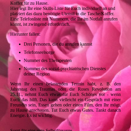
Koffer für zu Hause.
Hier legt Ihr eine Skills-Liste für Euch individuell an und
platziert das dazu benötigte Utensil in die Tasche/Koffer.
Eine Telefonliste mit Nummern, die Ihr im Notfall anrufen
könnt, ist zwingend erforderlich.
Hierunter fallen:
Drei Personen, die du anrufen kannst
Telefonseelsorge
Nummer des Therapeuten
Nummer des sozial-psychiatrischen Dienstes
deiner Region
Wenn Ihr einen belastenden Termin habt, z. B. den
Jahrestag des Traumas oder die Roses Revolution am
25.11., nehmt Euch etwas für Euch Schönes vor - wenn
Euch das hilft. Das kann vielleicht ein Gespräch mit einer
Freundin sein, Essen gehen oder einen Film, den Ihr mögt,
zu Hause anschauen. Tut Euch etwas Gutes. Tankt danach
Energie. Es ist wichtig.
Sorgt für eine gute Selbstfürsorge.