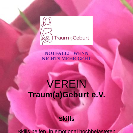
NOTFALL! - WENN
NICHTS MEHR GEHT
VEREIN
Traum(a)Geburt e.V.
Skills
Skills helfen, in emotional hochbelasteten