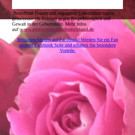
Betroffene Frauen und engagierte Unterstützer setzen
gemeinsam ein Zeichen gegen Respektlosigkeit und
Gewalt in der Geburtshilfe. Mehr Infos
auf
www.rosesrevolutiondeutschland.de
Besuchen Sie uns auf Facebook! Werden Sie ein Fan
unserer Facebook Seite und erhalten Sie besondere
Vorteile.