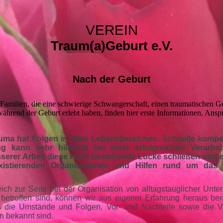
VEREIN
Traum(a)Geburt e.V.
Nach der Geburt
 Familien, die eine schwierige Schwangerschaft, einen traumatischen G
ährend der Geburt erlebt haben, finden hier erste Informationen, Ansp
uma hat Folgen in allen Lebensbereichen. Schnelle komp
ng kann sehr hilfreich bei einer erfolgreichen Verarbei
serer Arbeit diese noch bestehende Lücke
schließen und
existierenden Organisationen und Hilfen rund um das
eich zur Seite bei der Organisation von alltagstauglicher Unte
t betroffen sind, können wir aus eigener Erfahrung heraus bera
ns die Umstände und Folgen, Vor- und Nachteile sowie die V
n bekannt sind.