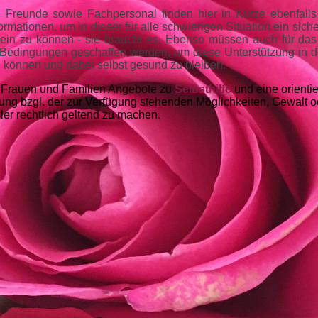
Freunde sowie Fachpersonal finden hier in Kürze ebenfalls 
rmationen, um in dieser für alle schwierigen Situation ein siche
sein zu können - sie braucht es. Ebenso müssen auch für da
Bedingungen geschaffen werden, um diese Unterstützung in de
u können und dabei selbst gesund zu bleiben.
Frauen und Familien Angebote zu
Selbsthilfe
und eine orienti
tung bzgl. der zur Verfügung stehenden Möglichkeiten, Gewalt o
er rechtlich geltend zu machen.