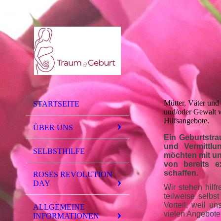
Mütter, Väter und
STARTSEITE
und/oder Gewalt w
Hilfsangebote.
ÜBER UNS
Ein Geburtstra
und Vermittlu
SELBSTHILFE
möchten mit un
von bereits 
schaffen.
ROSES REVOLUTION
DAY
Wir stehen hilfr
teilweise selbs
Vorteil, weil u
ALLGEMEINE
vielen Angebote
INFORMATIONEN