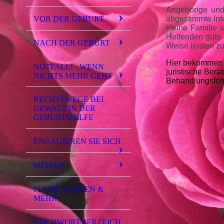
Angehörige und 
VOR DER GEBURT
abgestimmte Info
kleine Familie 
Helfenden gute 
NACH DER GEBURT
Weise leisten z
Hier bekommen 
NOTFALL! - WENN
juristische Bera
NICHTS MEHR GEHT
Behandlungsfehl
RECHTSWEGE BEI
GEWALT IN DER
GEBURTSHILFE
ENGAGIEREN SIE SICH
MEDIEN
FLYER, KARTEN &
MEHR
STICHWORTVERZEICH