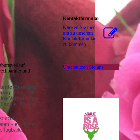
Kontaktformular
Klicken Sie hier
um zu unserem
Kon­takt­for­mu­lar
zu kommen
eburtsverlauf
Unterstützen Sie uns
rechpartner und
etente Beratung
tung sein. Wir
eine Vernetzung
 Thema Geburt
rstützung. Da wir
ten - ein klarer
erfügbarkeit von