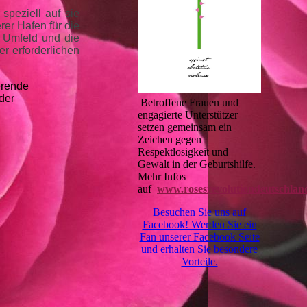
speziell auf sie
rer Hafen für die
s Umfeld und die
r erforderlichen
erende
der
Betroffene Frauen und
engagierte Unterstützer
setzen gemeinsam ein
Zeichen gegen
Respektlosigkeit und
Gewalt in der Geburtshilfe.
Mehr Infos
auf
www.rosesrevolutiondeutschlan
Besuchen Sie uns auf
Facebook! Werden Sie ein
Fan unserer Facebook Seite
und erhalten Sie besondere
Vorteile.