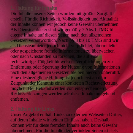
1. Haftung für Inhalte
Die Inhalte unserer Seiten wurden mit größter Sorgfalt
erstellt. Für die Richtigkeit, Vollständigkeit und Aktualität
der Inhalte können wir jedoch keine Gewähr übernehmen.
Als Diensteanbieter sind wir gemäß § 7 Abs.1 TMG für
eigene Inhalte auf diesen Seiten nach den allgemeinen
Gesetzen verantwortlich. Nach §§ 8 bis 10 TMG sind wir
als Diensteanbieter jedoch nicht verpflichtet, übermittelte
oder gespeicherte fremde Informationen zu überwachen
oder nach Umständen zu forschen, die auf eine
rechtswidrige Tätigkeit hinweisen. Verpflichtungen zur
Entfernung oder Sperrung der Nutzung von Informationen
nach den allgemeinen Gesetzen bleiben hiervon unberührt.
Eine diesbezügliche Haftung ist jedoch erst ab dem
Zeitpunkt der Kenntnis einer konkreten Rechtsverletzung
möglich. Bei Bekanntwerden von entsprechenden
Rechtsverletzungen werden wir diese Inhalte umgehend
entfernen.
2. Haftung für Links
Unser Angebot enthält Links zu externen Webseiten Dritter,
auf deren Inhalte wir keinen Einfluss haben. Deshalb
können wir für diese fremden Inhalte auch keine Gewähr
übernehmen. Für die Inhalte der verlinkten Seiten ist stets