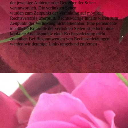
der jeweilige Anbieter oder Betreiber der Seiten
verantwortlich. Die verlinkten Seiten
wurden
zum
Zeitpunkt der Verlinkung auf mögliche
Rechtsverstöße überprüft. Rechtswidrige Inhalte waren zum
Zeitpunkt der Verlinkung nicht erkennbar. Eine permanente
inhaltliche Kontrolle der verlinkten Seiten ist jedoch ohne
konkrete Anhaltspunkte einer Rechtsverletzung nicht
zumutbar. Bei Bekanntwerden von Rechtsverletzungen
werden wir derartige Links umgehend entfernen