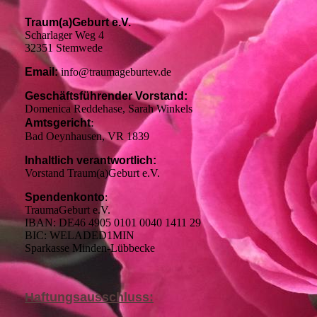
Traum(a)Geburt e.V.
Scharlager Weg 4
32351 Stemwede
Email:
info@traumageburtev.de
Geschäftsführender Vorstand:
Domenica Reddehase, Sarah Winkels
:
Amtsgericht
Bad Oeynhausen,
VR 1839
Inhaltlich verantwortlich:
Vorstand Traum(a)Geburt e.V.
Spendenkonto
:
TraumaGeburt e.V.
IBAN: DE46 4905 0101 0040 1411 29
BIC: WELADED1MIN
Sparkasse Minden-Lübbecke
Haftungsausschluss: