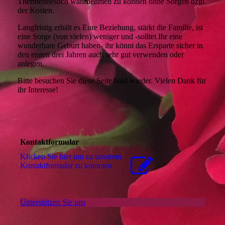
Thermenbesuch wahrnehmen zu können ohne Sorgen bzgl.
der Kosten.
Langfristig erhält es Eure Beziehung, stärkt die Familie, ist
eine Sorge (von vielen) weniger und -solltet Ihr eine
wunderbare Geburt haben- ihr könnt das Ersparte sicher in
den ersten drei Jahren auch sehr gut verwenden oder
anlegen.
Bitte besuchen Sie diese Seite bald wieder. Vielen Dank für
ihr Interesse!
Kontaktformular
Klicken Sie hier um zu unserem
Kon­takt­for­mu­lar zu kommen
Unterstützen Sie uns