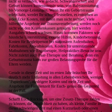
nicht so verlaufen, wie gedacht. Schwangerschaft und
Geburt können kostenintensiv sein- von Babyausstattung
bis Vorsorge-Leistungen. Wenn Ihr ein Geburtstrauma
erlebt habt, werdet Ihr schnell feststellen, es entstehen an
jeder Ecke Kosten, mit denen man nicht rechnet. Viele
hilfreiche Angebote zur Traumaverarbeitung werden noch
nicht von den Krankenkassen getragen, hier werden
Ausgaben schnell wachsen. Hinzu kommen Faktoren wie
häusliche Unterstützung, externe Hilfen, Kinderbetreuung,
Kosten für Begleitperson bei stationären Aufenthalten,
Fahrtkosten, Anwaltskosten, Kosten für unterstützende
Maßnahmen wie Ergotherapie, Heilpraktiker-Besuche usw.
Nicht zuletzt auch Paar-Therapie und Beratung, denn ein
Geburtstrauma kann zur großen Belastungsprobe für die
Eltern werden.
Gerade in dieser Zeit und im ersten Jahr bräuchtet Ihr
deutlich mehr Entlastung in allen Lebensbereichen, weniger
"Papierkram", niedrigere Kosten und mehr Zeit und
Angebote für Familienzeit für Euch- genau das Gegenteil
ist der Fall.
Schafft Euch Rücklagen, um eine Zusatz-Therapie zahlen
zu können, die Möglichkeit zu haben, als kleine Familie in
dieser schwierigen Zeit mal einen Kurzurlaub oder einen