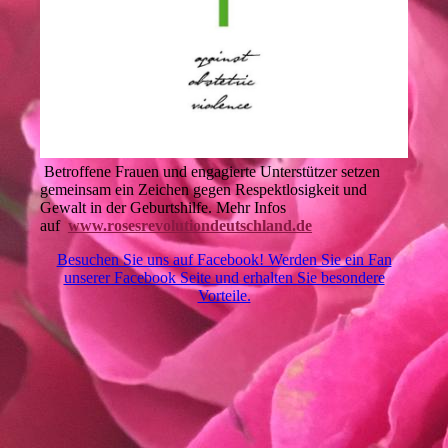
Betroffene Frauen und engagierte Unterstützer setzen
gemeinsam ein Zeichen gegen Respektlosigkeit und
Gewalt in der Geburtshilfe. Mehr Infos
auf
www.rosesrevolutiondeutschland.de
Besuchen Sie uns auf Facebook! Werden Sie ein Fan
unserer Facebook Seite und erhalten Sie besondere
Vorteile.